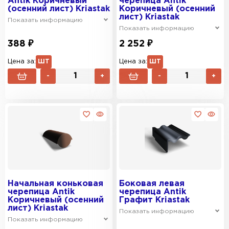
Antik Коричневый
черепица Antik
(осенний лист) Kriastak
Коричневый (осенний
лист) Kriastak
Показать информацию
Показать информацию
388 ₽
2 252 ₽
Цена за:
ШТ
Цена за:
ШТ
-
+
-
+
Начальная коньковая
Боковая левая
черепица Antik
черепица Antik
Коричневый (осенний
Графит Kriastak
лист) Kriastak
Показать информацию
Показать информацию