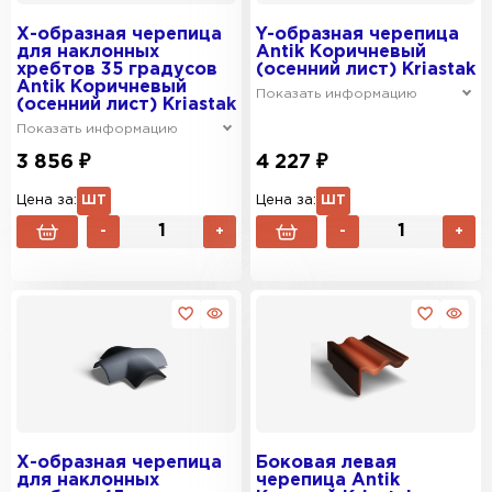
Х-образная черепица
Y-образная черепица
для наклонных
Antik Коричневый
хребтов 35 градусов
(осенний лист) Kriastak
Antik Коричневый
Показать информацию
(осенний лист) Kriastak
Показать информацию
3 856 ₽
4 227 ₽
Цена за:
ШТ
Цена за:
ШТ
-
+
-
+
Х-образная черепица
Боковая левая
для наклонных
черепица Antik