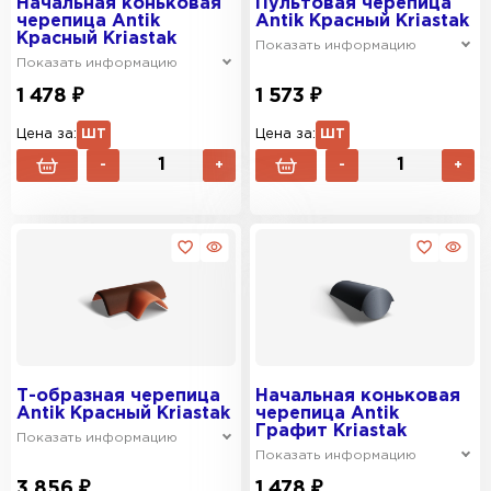
Начальная коньковая
Пультовая черепица
черепица Antik
Antik Красный Kriastak
Красный Kriastak
Показать информацию
Показать информацию
1 478 ₽
1 573 ₽
Цена за:
ШТ
Цена за:
ШТ
-
+
-
+
Т-образная черепица
Начальная коньковая
Antik Красный Kriastak
черепица Antik
Графит Kriastak
Показать информацию
Показать информацию
3 856 ₽
1 478 ₽