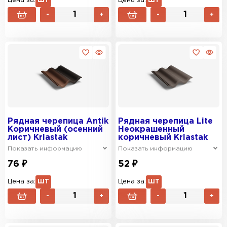
Цена за:
ШТ
Цена за:
ШТ
-
+
-
+
Рядная черепица Antik
Рядная черепица Lite
Коричневый (осенний
Неокрашенный
лист) Kriastak
коричневый Kriastak
Показать информацию
Показать информацию
76 ₽
52 ₽
Цена за:
ШТ
Цена за:
ШТ
-
+
-
+