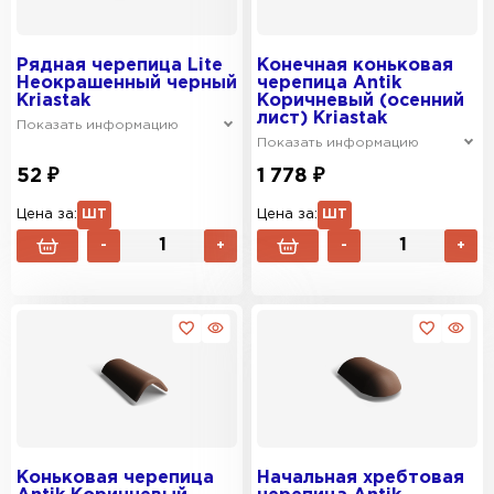
Рядная черепица Lite
Конечная коньковая
Неокрашенный черный
черепица Antik
Kriastak
Коричневый (осенний
лист) Kriastak
Показать информацию
Показать информацию
52 ₽
1 778 ₽
Цена за:
ШТ
Цена за:
ШТ
-
+
-
+
Коньковая черепица
Начальная хребтовая