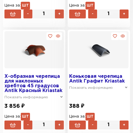
Цена за:
ШТ
Цена за:
ШТ
-
+
-
+
Х-образная черепица
Коньковая черепица
для наклонных
Antik Графит Kriastak
хребтов 45 градусов
Показать информацию
Antik Красный Kriastak
Показать информацию
3 856 ₽
388 ₽
Цена за:
ШТ
Цена за:
ШТ
-
+
-
+