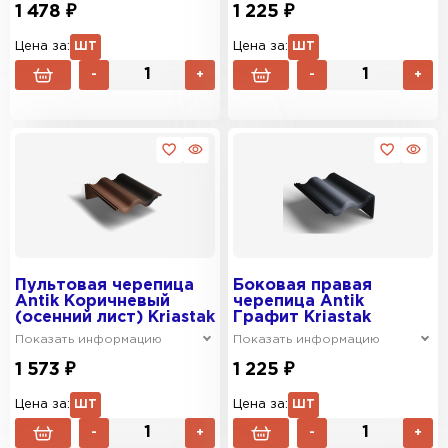
1 478 ₽
1 225 ₽
Цена за:
ШТ
Цена за:
ШТ
-
+
-
+
Пультовая черепица
Боковая правая
Antik Коричневый
черепица Antik
(осенний лист) Kriastak
Графит Kriastak
Показать информацию
Показать информацию
1 573 ₽
1 225 ₽
Цена за:
ШТ
Цена за:
ШТ
-
+
-
+