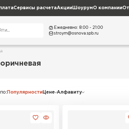
плата
Сервисы расчета
Акции
Шоурум
О компании
От
Ежедневно: 8:00 - 21:00
stroym@osnova.spb.ru
ый
коричневая
 по
Популярности
Цене
Алфавиту