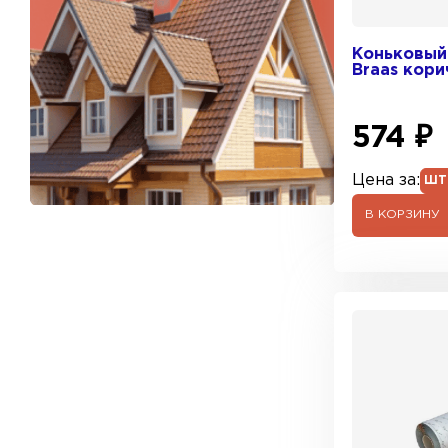
Коньковый
Braas кор
574 ₽
Цена за:
ШТ
В КОРЗИНУ