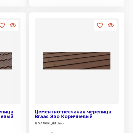
епица
Цементно-песчаная черепица
невый
Braas Эво Коричневый
Коллекция
Эво