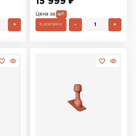
15 999 ₽
Цена за:
ШТ.
+
-
+
В КОРЗИНУ