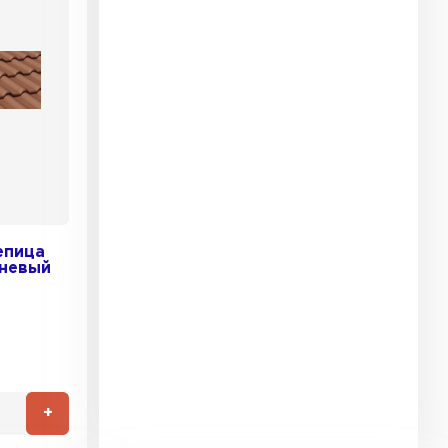
епица
чневый
+