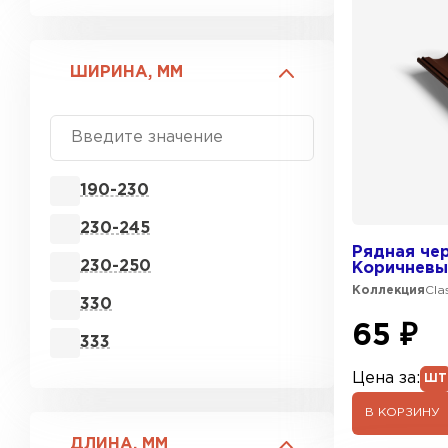
ШИРИНА, ММ
190-230
230-245
Рядная чер
230-250
Коричневый
Коллекция
Cla
330
65 ₽
333
Цена за:
ШТ
В КОРЗИНУ
ДЛИНА, ММ