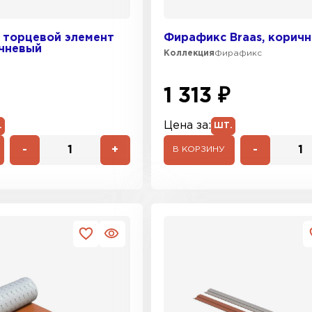
 торцевой элемент
Фирафикс Braas, корич
ичневый
Коллекция
Фирафикс
1 313 ₽
Цена за:
.
ШТ.
-
+
-
В КОРЗИНУ