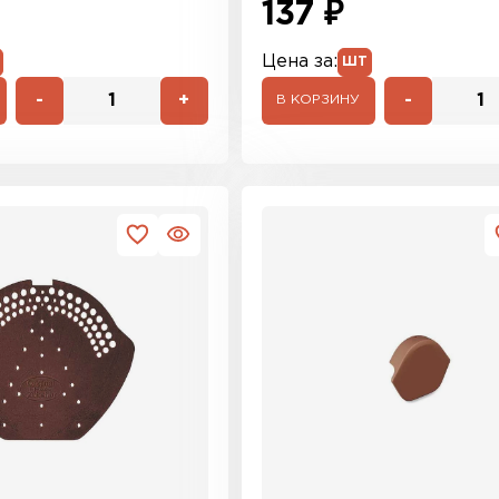
137 ₽
Цена за:
ШТ
-
+
-
В КОРЗИНУ