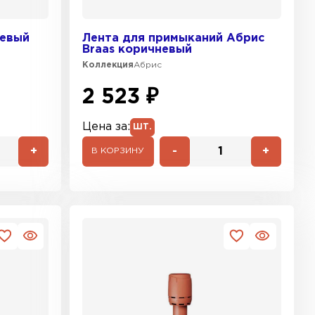
невый
Лента для примыканий Абрис
Braas коричневый
Коллекция
Абрис
2 523 ₽
Цена за:
ШТ.
+
-
+
В КОРЗИНУ