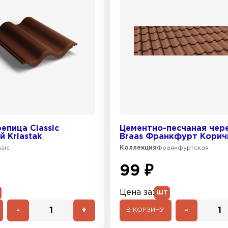
епица Classic
Цементно-песчаная чер
 Kriastak
Braas Франкфурт Кори
ssic
Коллекция
Франкфуртская
99 ₽
Цена за:
ШТ
-
+
-
В КОРЗИНУ