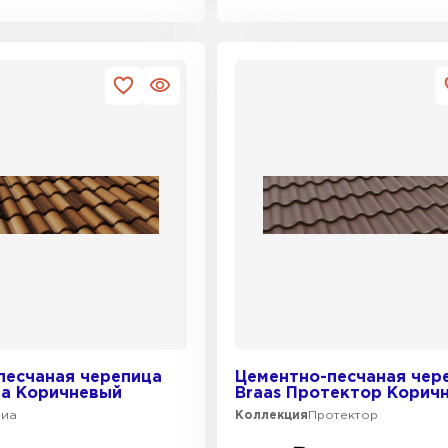
песчаная черепица
Цементно-песчаная чер
иа Коричневый
Braas Протектор Корич
риа
Коллекция
Протектор