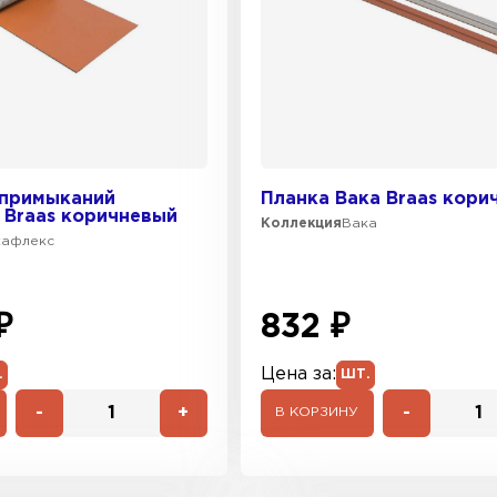
 примыканий
Планка Вака Braas кори
 Braas коричневый
Коллекция
Вака
кафлекс
₽
832 ₽
Цена за:
.
ШТ.
-
+
-
В КОРЗИНУ