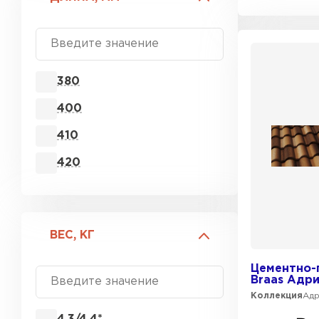
380
400
410
420
ВЕС, КГ
Цементно-
Braas Адр
Коллекция
Ад