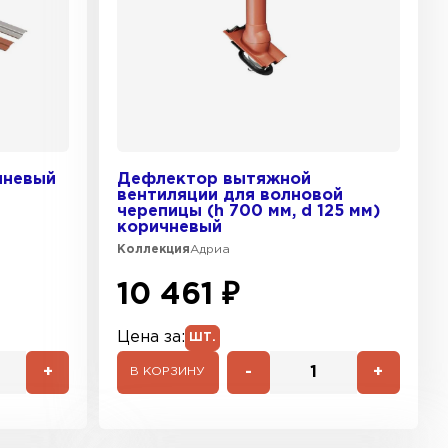
чневый
Дефлектор вытяжной
вентиляции для волновой
черепицы (h 700 мм, d 125 мм)
коричневый
Коллекция
Адриа
10 461 ₽
Цена за:
ШТ.
+
-
+
В КОРЗИНУ