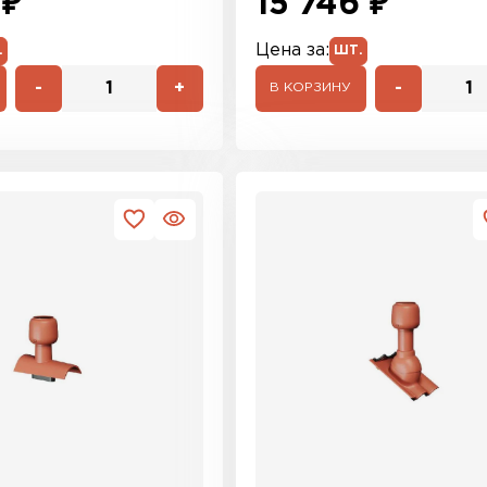
 ₽
15 746 ₽
Цена за:
.
ШТ.
-
+
-
В КОРЗИНУ