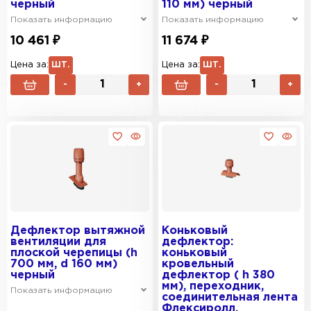
черный
110 мм) черный
Показать информацию
Показать информацию
10 461 ₽
11 674 ₽
Цена за:
ШТ.
Цена за:
ШТ.
-
+
-
+
Дефлектор вытяжной
Коньковый
вентиляции для
дефлектор:
плоской черепицы (h
коньковый
700 мм, d 160 мм)
кровельный
черный
дефлектор ( h 380
мм), переходник,
Показать информацию
соединительная лента
Флексиролл,