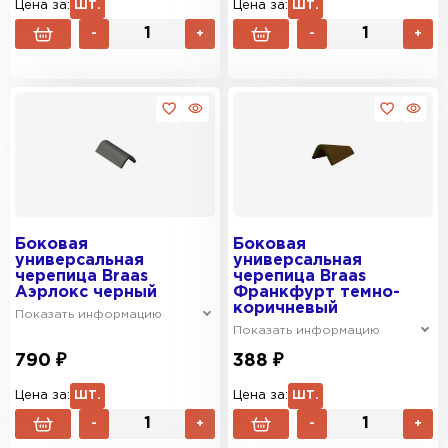
Цена за:
ШТ.
Цена за:
ШТ.
-
+
-
+
Боковая
Боковая
универсальная
универсальная
черепица Braas
черепица Braas
Аэрлокс черный
Франкфурт темно-
коричневый
Показать информацию
Показать информацию
790 ₽
388 ₽
Цена за:
ШТ.
Цена за:
ШТ.
-
+
-
+