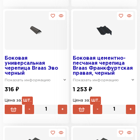
Боковая
Боковая цементно-
универсальная
песчаная черепица
черепица Braas Эво
Braas Франкфуртская
черный
правая, черный
Показать информацию
Показать информацию
316 ₽
1 253 ₽
Цена за:
ШТ.
Цена за:
ШТ.
-
+
-
+