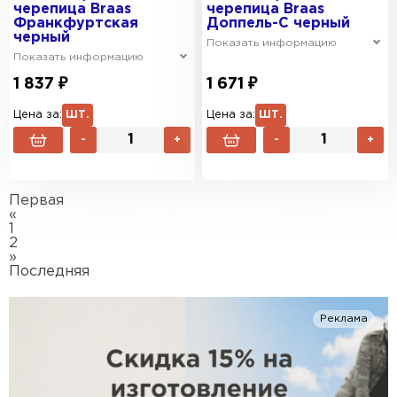
черепица Braas
черепица Braas
Франкфуртская
Доппель-С черный
черный
Показать информацию
Показать информацию
1 837 ₽
1 671 ₽
Цена за:
ШТ.
Цена за:
ШТ.
-
+
-
+
Первая
«
1
2
»
Последняя
Реклама