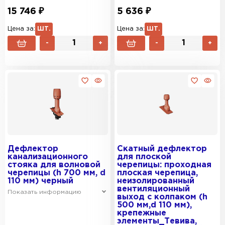
15 746 ₽
5 636 ₽
Цена за:
ШТ.
Цена за:
ШТ.
-
+
-
+
Дефлектор
Скатный дефлектор
канализационного
для плоской
стояка для волновой
черепицы: проходная
черепицы (h 700 мм, d
плоская черепица,
110 мм) черный
неизолированный
вентиляционный
Показать информацию
выход с колпаком (h
500 мм,d 110 мм),
крепежные
элементы_Тевива,