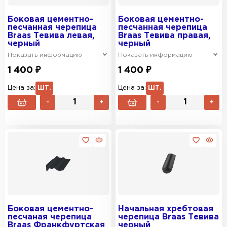
Боковая цементно-
Боковая цементно-
песчанная черепица
песчанная черепица
Braas Тевива левая,
Braas Тевива правая,
черный
черный
Показать информацию
Показать информацию
1 400 ₽
1 400 ₽
Цена за:
ШТ.
Цена за:
ШТ.
-
+
-
+
Боковая цементно-
Начальная хребтовая
песчаная черепица
черепица Braas Тевива
Braas Франкфуртская
черный