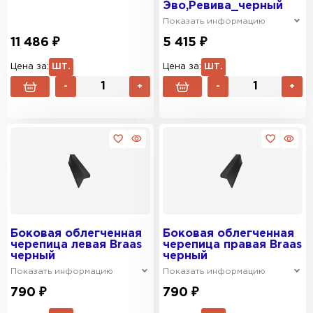
Эво,Ревива_черный
Показать информацию
11 486 ₽
5 415 ₽
Цена за:
ШТ.
Цена за:
ШТ.
-
+
-
+
Боковая облегченная
Боковая облегченная
черепица левая Braas
черепица правая Braas
черный
черный
Показать информацию
Показать информацию
790 ₽
790 ₽