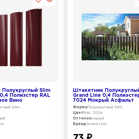
 Полукруглый Slim
Штакетник Полукруглый
 0,4 Полиэстер RAL
Grand Line 0,4 Полиэсте
ное Вино
7024 Мокрый Асфальт
глый Slim...
Форма
Полукруглый Slim...
5
Цвет
RAL 7024
ный
Оттенок
Серый
ne
Бренд
Grand Line
73 ₽