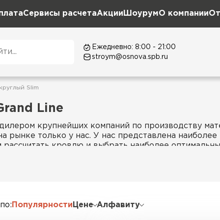
плата
Сервисы расчета
Акции
Шоурум
О компании
От
Ежедневно: 8:00 - 21:00
stroym@osnova.spb.ru
круглый Slim
rand Line
дилером крупнейших компаний по производству мат
а рынке только у нас. У нас представлена наиболее
рассчитать кровлю и выбрать наиболее оптимальный
цами.
 по
Популярности
Цене
Алфавиту