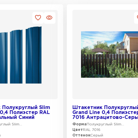
 Полукруглый Slim
Штакетник Полукруглый
 0,4 Полиэстер RAL
Grand Line 0,4 Полиэсте
альный Синий
7016 Антрацитово-Сер
глый Slim...
Форма
Полукруглый Slim...
Цвет
RAL 7016
й
Оттенок
Серый