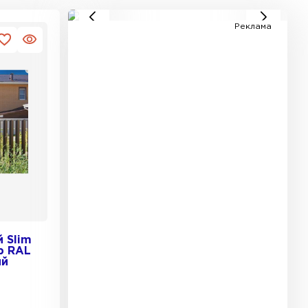
Реклама
 Slim
р RAL
ый