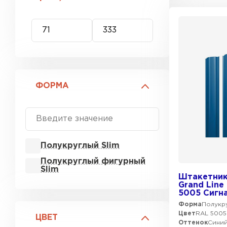
ФОРМА
Полукруглый Slim
Полукруглый фигурный
Slim
Штакетник
Grand Line
5005 Сигн
Форма
Полукру
Цвет
RAL 5005
ЦВЕТ
Оттенок
Сини