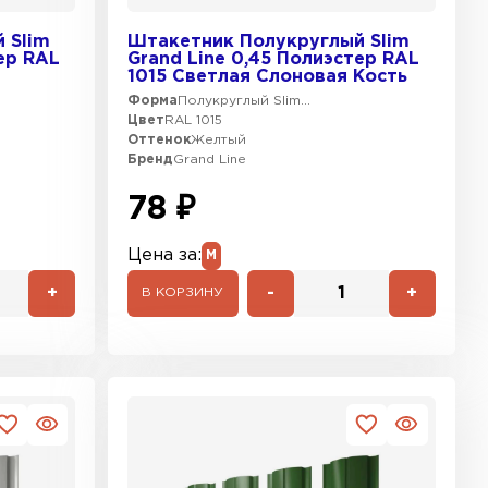
 Slim
Штакетник Полукруглый Slim
ер RAL
Grand Line 0,45 Полиэстер RAL
1015 Светлая Слоновая Кость
Форма
Полукруглый Slim...
Цвет
RAL 1015
Оттенок
Желтый
Бренд
Grand Line
78 ₽
Цена за:
М
+
-
+
В КОРЗИНУ