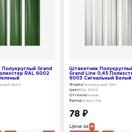
 Полукруглый Grand
Штакетник Полукруглый
Полиэстер RAL 6002
Grand Line 0,45 Полиэст
Зеленый
9003 Сигнальный Белый
глый фигу...
Форма
Полукруглый Slim...
2
Цвет
RAL 9003
Оттенок
Белый
Бренд
Grand Line
78 ₽
Цена за:
М