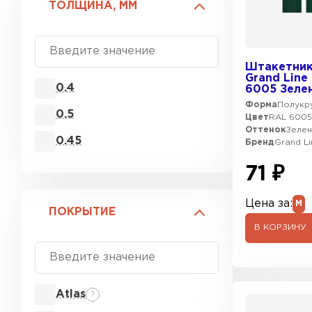
ТОЛЩИНА, ММ
Штакетник
Grand Line
0.4
6005 Зеле
Форма
Полукру
0.5
Цвет
RAL 600
Оттенок
Зеле
0.45
Бренд
Grand Li
71 ₽
Цена за:
М
ПОКРЫТИЕ
В КОРЗИНУ
Atlas
?