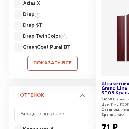
Atlas X
Drap
?
Drap ST
Drap TwinColor
?
GreenCoat Pural BT
ПОКАЗАТЬ ВСЕ
Штакетник
Grand Line
3005 Крас
ОТТЕНОК
Форма
Полукру
Цвет
RAL 300
Оттенок
Крас
Бренд
Grand Li
71 ₽