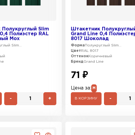
 Полукруглый Slim
Штакетник Полукруглый
 0,4 Полиэстер RAL
Grand Line 0,4 Полиэсте
ный Мох
8017 Шоколад
глый Slim...
Форма
Полукруглый Slim...
5
Цвет
RAL 8017
ный
Оттенок
Коричневый
ne
Бренд
Grand Line
71 ₽
Цена за:
М
-
+
-
В КОРЗИНУ