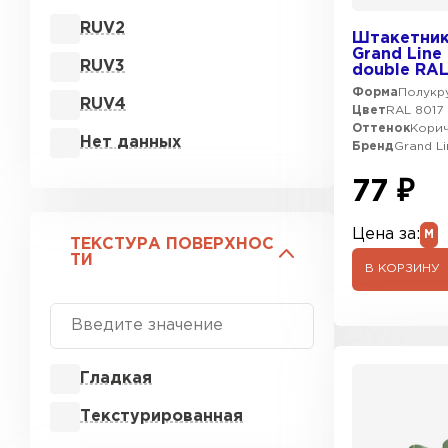
RUV2
Штакетник
Grand Line
RUV3
double RA
Форма
Полукру
RUV4
Цвет
RAL 8017
Оттенок
Кори
Нет данных
Бренд
Grand Li
77 ₽
Цена за:
М
ТЕКСТУРА ПОВЕРХНОС
ТИ
В КОРЗИНУ
Гладкая
Текстурированная