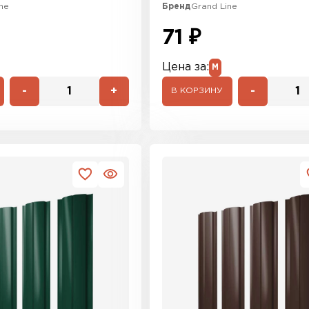
ne
Бренд
Grand Line
71 ₽
Цена за:
М
-
+
-
В КОРЗИНУ