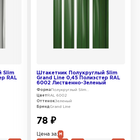
 Slim
Штакетник Полукруглый Slim
ер RAL
Grand Line 0,45 Полиэстер RAL
6002 Лиственно-Зеленый
Форма
Полукруглый Slim...
Цвет
RAL 6002
Оттенок
Зеленый
Бренд
Grand Line
78 ₽
Цена за:
М