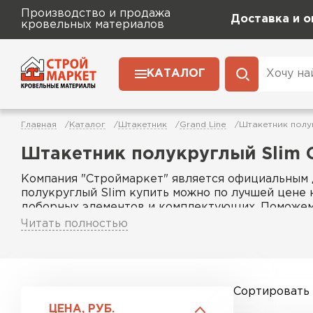
Производство и продажа
Доставка и о
кровельных материалов
КАТАЛОГ
Главная
Каталог
Штакетник
Grand Line
Штакетник полу
Штакетник полукруглый Slim G
Компания "Строймаркет" является официальным 
полукруглый Slim купить можно по лучшей цене н
доборных элементов и комплектующих. Поможем 
крупными застройщиками, а также с частными ли
Читать полностью
Сортировать
ЦЕНА, РУБ.