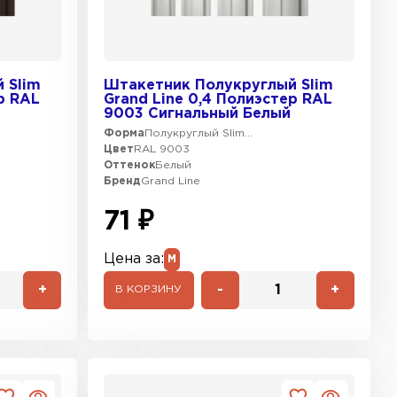
 Slim
Штакетник Полукруглый Slim
р RAL
Grand Line 0,4 Полиэстер RAL
9003 Сигнальный Белый
Форма
Полукруглый Slim...
Цвет
RAL 9003
Оттенок
Белый
Бренд
Grand Line
71 ₽
Цена за:
М
+
-
+
В КОРЗИНУ