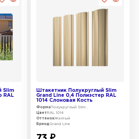
 Slim
Штакетник Полукруглый Slim
р RAL
Grand Line 0,4 Полиэстер RAL
1014 Слоновая Кость
Форма
Полукруглый Slim...
Цвет
RAL 1014
Оттенок
Желтый
Бренд
Grand Line
73 ₽