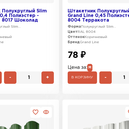
 Полукруглый Slim
Штакетник Полукруглый
 0,4 Полиэстер -
Grand Line 0,45 Полиэст
L 8017 Шоколад
8004 Терракота
глый Slim...
Форма
Полукруглый Slim...
Цвет
RAL 8004
чневый
Оттенок
Коричневый
ne
Бренд
Grand Line
78 ₽
Цена за:
М
-
+
-
В КОРЗИНУ