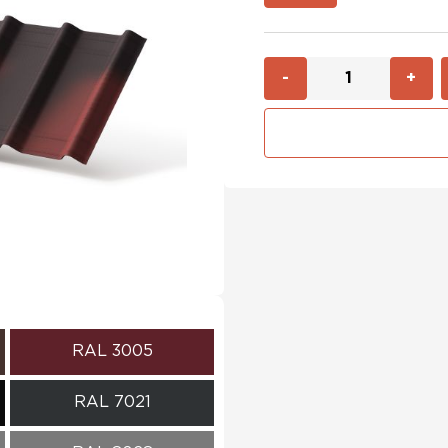
-
+
RAL 3005
RAL 7021