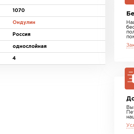
1070
Бе
Ондулин
На
бе
по
Россия
по
За
однослойная
4
До
Вы
Пе
на
Ус