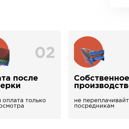
02
та после
Собственно
верки
производств
 оплата только
не переплачивайт
 осмотра
посредникам