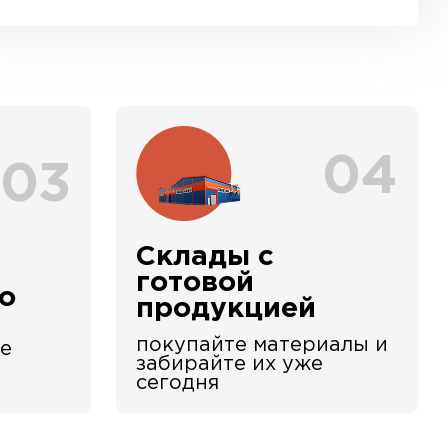
04
03
Склады с
е
готовой
о
продукцией
покупайте материалы и
е
забирайте их уже
сегодня