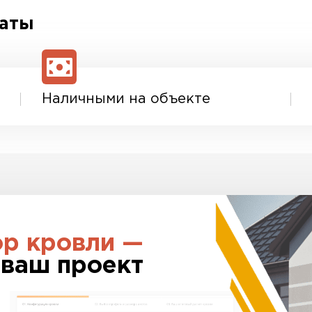
для уточнения детале
ознакомиться с един
латы
скидки.
Наличными на объекте
ор кровли —
 ваш проект