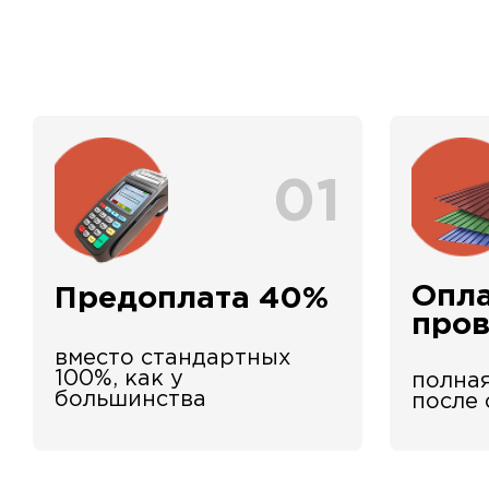
01
Опла
Предоплата 40%
про
вместо стандартных
100%, как у
полная
большинства
после