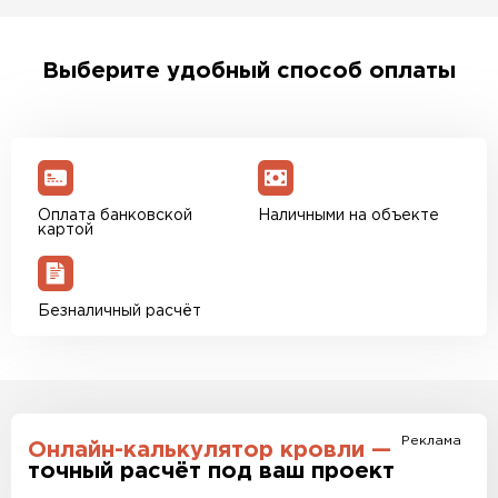
Доставка рассчитывается исходя из объема и
веса Вашего заказа. После оформления
заявки с Вами свяжется персональный
менеджер для уточнения деталей и расчета
Выберите удобный способ оплаты
доставки. Также вы можете ознакомиться с
единым тарифом доставки. Возможны
персональные скидки.
Оплата банковской
Наличными на объекте
картой
Безналичный расчёт
Реклама
Онлайн-калькулятор кровли —
точный расчёт под ваш проект