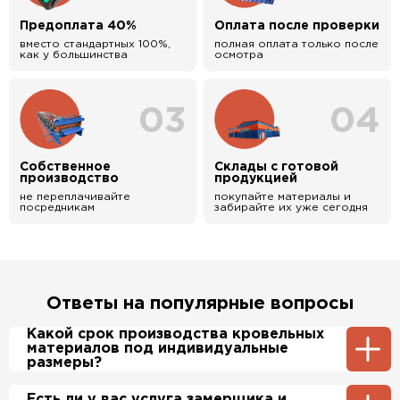
Предоплата 40%
Оплата после проверки
вместо стандартных 100%,
полная оплата только после
как у большинства
осмотра
03
04
Собственное
Склады с готовой
производство
продукцией
не переплачивайте
покупайте материалы и
посредникам
забирайте их уже сегодня
Ответы на популярные вопросы
Какой срок производства кровельных
материалов под индивидуальные
размеры?
Примерный срок производства
Есть ли у вас услуга замерщика и