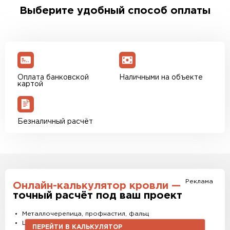
менеджер для уточнения деталей и расчета
Выберите удобный способ оплаты
доставки. Также вы можете ознакомиться с
единым тарифом доставки. Возможны
персональные скидки.
Оплата банковской
Наличными на объекте
картой
Безналичный расчёт
Реклама
Онлайн-калькулятор кровли —
точный расчёт под ваш проект
Металлочерепица, профнастил, фальц
Штакетник, водостоки и софиты
ПЕРЕЙТИ В КАЛЬКУЛЯТОР