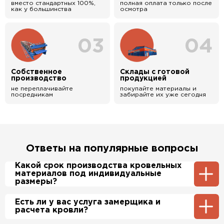
вместо стандартных 100%,
полная оплата только после
как у большинства
осмотра
03
04
Собственное
Склады с готовой
производство
продукцией
не переплачивайте
покупайте материалы и
посредникам
забирайте их уже сегодня
Ответы на популярные вопросы
Какой срок производства кровельных
материалов под индивидуальные
размеры?
Примерный срок производства
Есть ли у вас услуга замерщика и
металлочерепицы и профнастила 1-2 дня.
расчета кровли?
Производственные мощности позволяют нам