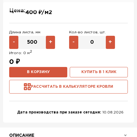
RAL 7004
RAL 1014
RAL 1015
Цена:
400 ₽/м2
RAL 6019
RAL 9003
RAL 9006
RR 32
RR 11
RR 29
Длина листа, мм
Кол-во листов, шт.
RR 23
RR 33
RR 750
-
+
-
+
RR 887
2
Итого:
0
м
0
₽
В КОРЗИНУ
КУПИТЬ В 1 КЛИК
РАССЧИТАТЬ В КАЛЬКУЛЯТОРЕ КРОВЛИ
Дата производства при заказе сегодня:
10.08.2026
ОПИСАНИЕ