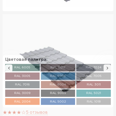
Цветовая палитра:
RAL 6005
RAL 8017
RAL 7024
RAL 3005
RAL 5005
RAL 7005
RAL 7016
RAL 8004
RAL 3011
RAL 3009
RAL 9005
RAL 5021
RAL 2004
RAL 5002
RAL 1018
RAL 3003
RAL 6002
RAL 6020
5 отзывов