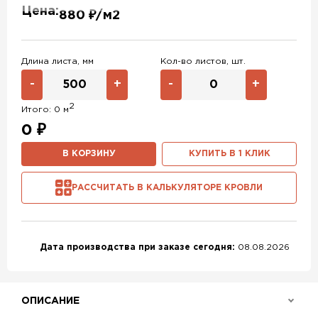
Цена:
880 ₽/м2
RAL 6019
RAL 9003
RAL 9006
RR 32
RR 11
RR 29
Длина листа, мм
Кол-во листов, шт.
RR 23
RR 33
RR 750
-
+
-
+
RR 887
2
Итого:
0
м
0
₽
В КОРЗИНУ
КУПИТЬ В 1 КЛИК
РАССЧИТАТЬ В КАЛЬКУЛЯТОРЕ КРОВЛИ
Дата производства при заказе сегодня:
08.08.2026
ОПИСАНИЕ