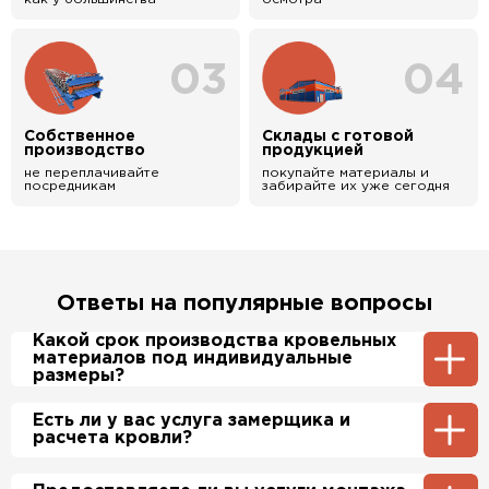
03
04
Собственное
Склады с готовой
производство
продукцией
не переплачивайте
покупайте материалы и
посредникам
забирайте их уже сегодня
Ответы на популярные вопросы
Какой срок производства кровельных
материалов под индивидуальные
размеры?
Примерный срок производства
Есть ли у вас услуга замерщика и
металлочерепицы и профнастила 1-2 дня.
расчета кровли?
Производственные мощности позволяют нам
производить более 700 м2 в день.
Да, у нас в штате есть инженер-замерщик,