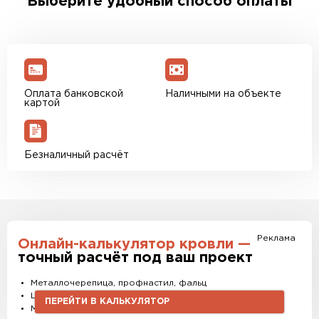
Выберите удобный способ оплаты
доставки. Также вы можете ознакомиться с
единым тарифом доставки. Возможны
персональные скидки.
Оплата банковской
Наличными на объекте
картой
Безналичный расчёт
Реклама
Онлайн-калькулятор кровли —
точный расчёт под ваш проект
Металлочерепица, профнастил, фальц
Штакетник, водостоки и софиты
ПЕРЕЙТИ В КАЛЬКУЛЯТОР
Материалы и комплектующие