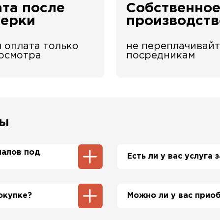
та после
Собственно
верки
производств
 оплата только
не переплачивайт
 осмотра
посредникам
сы
иалов под
Есть ли у вас услуга
ы и профнастила 1-2
Да, у нас в штате ес
нам производить
просьбе приедет на о
окупке?
Можно ли у вас прио
стоимость расчета на