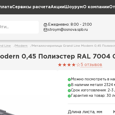
плата
Сервисы расчета
Акции
Шоурум
О компании
От
Ежедневно: 8:00 - 21:00
stroym@osnova.spb.ru
d Line
Modern
Металлочерепица Grand Line Modern 0,45 Полиэс
Modern 0,45 Полиэстер RAL 7004
5 отзывов
Можно посмотреть в н
В наличии металл 2324 
Срок изготовления: 2-3 
Гарантия на товар: 30 л
Длина листа, мм