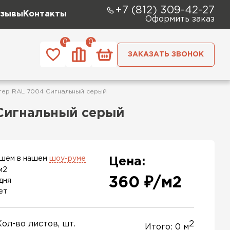
+7 (812) 309-42-27
зывы
Контакты
Оформить заказ
0
0
ЗАКАЗАТЬ ЗВОНОК
тер RAL 7004 Сигнальный серый
 Сигнальный серый
ашем в нашем
шоу-руме
Цена:
м2
360 ₽/м2
дня
ет
Кол-во листов, шт.
2
Итого:
0
м