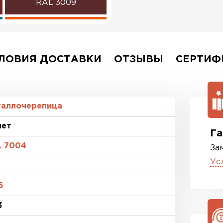
RAL 3009
RAL 2004
RAL 3003
ЛОВИЯ ДОСТАВКИ
ОТЗЫВЫ
СЕРТИФ
RAL 1014
RAL 9006
таллочерепица
лет
Га
L 7004
За
Ус
5
3