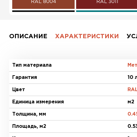
RAL 8004
RAL 3011
RAL 9005
RAL 5021
RAL 5002
RAL 1018
ОПИСАНИЕ
ХАРАКТЕРИСТИКИ
УС
RAL 6002
RAL 7004
RAL 1015
RAL 9003
Тип материала
Ме
Гарантия
10 
RR 32
Цвет
RA
Единица измерения
м2
Толщина, мм
0.4
Площадь, м2
0.5