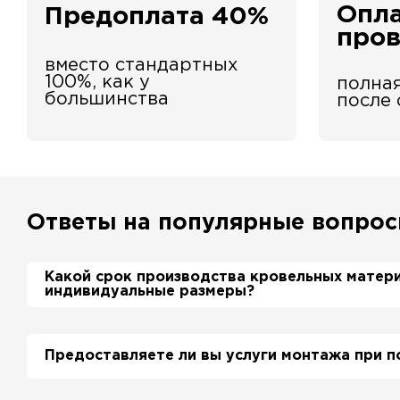
Опла
Предоплата 40%
про
вместо стандартных
100%, как у
полная
большинства
после
Ответы на популярные вопро
Какой срок производства кровельных матер
индивидуальные размеры?
Примерный срок производства металлочерепиц
дня. Производственные мощности позволяют 
Предоставляете ли вы услуги монтажа при п
более 700 м2 в день.