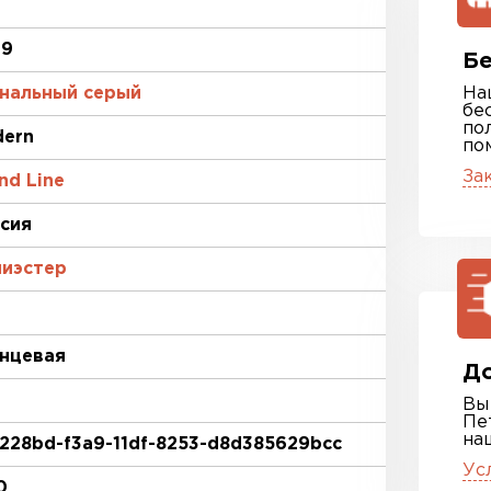
19
Бе
нальный серый
На
бе
по
ern
по
За
nd Line
сия
иэстер
нцевая
До
Вы
Пе
на
228bd-f3a9-11df-8253-d8d385629bcc
Ус
0