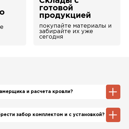
Склады с
е
готовой
о
продукцией
покупайте материалы и
е
забирайте их уже
сегодня
 замерщика и расчета кровли?
ть инженер-замерщик, который по Вашей
бъект и сделает экспертный расчет. При этом
брести забор комплектом и с установкой?
шим специалистом будет бесплатно.