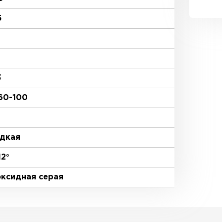
5
3
60-100
дкая
12°
ксидная серая