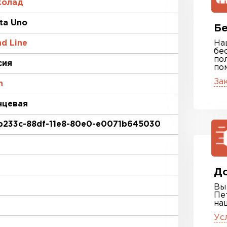
олад
ta Uno
Бе
d Line
На
бе
по
сия
по
За
n
нцевая
b233c-88df-11e8-80e0-e0071b645030
До
Вы
Пе
на
Ус