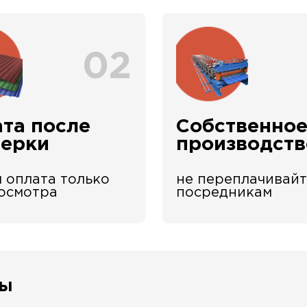
02
та после
Собственно
верки
производств
 оплата только
не переплачивайт
 осмотра
посредникам
сы