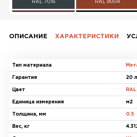
RAL 7016
RAL 8004
RAL 3009
RAL 9005
RAL 2004
RAL 5002
ОПИСАНИЕ
ХАРАКТЕРИСТИКИ
УС
RAL 6020
RAL 7004
RAL 1015
RAL 6019
Тип материала
Мет
Гарантия
20 
RAL 9006
RR 32
Цвет
RAL
RR 29
RR 23
Единица измерения
м2
RR 750
RR 887
Толщина, мм
0.5
Вес, кг
4.31