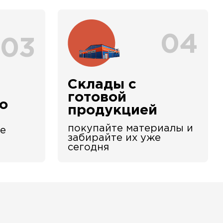
04
03
Склады с
е
готовой
о
продукцией
покупайте материалы и
е
забирайте их уже
сегодня