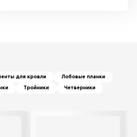
менты для кровли
Лобовые планки
нки
Тройники
Четверники