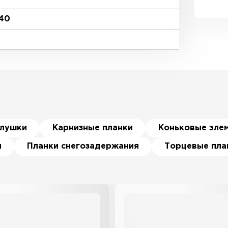
140
глушки
Карнизные планки
Коньковые эле
я
Планки снегозадержания
Торцевые пла