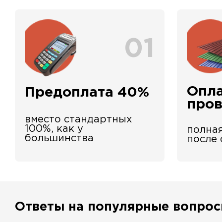
01
Опла
Предоплата 40%
про
вместо стандартных
100%, как у
полная
большинства
после
Ответы на популярные вопро