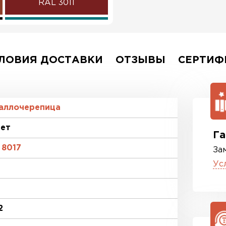
RAL 3011
RAL 5021
RAL 3003
ЛОВИЯ ДОСТАВКИ
ОТЗЫВЫ
СЕРТИФ
RAL 1014
RAL 9003
аллочерепица
лет
RR 11
Га
 8017
За
RR 33
Ус
2