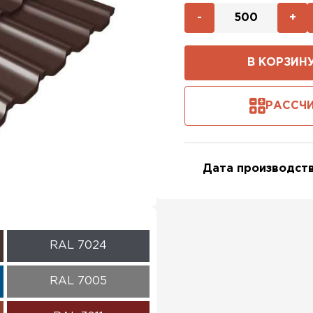
-
+
В КОРЗИН
РАССЧИ
Дата производств
RAL 7024
RAL 7005