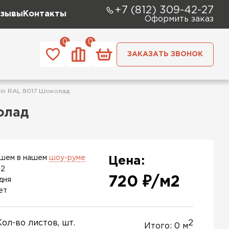
+7 (812) 309-42-27
зывы
Контакты
Оформить заказ
0
0
ЗАКАЗАТЬ ЗВОНОК
tin RAL 8017 Шоколад
олад
ашем в нашем
шоу-руме
Цена:
м2
720 ₽/м2
дня
ет
Кол-во листов, шт.
2
Итого:
0
м