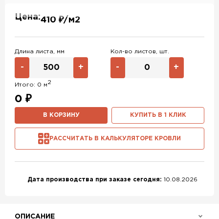
RAL 7004
RAL 1014
RAL 1015
Цена:
410 ₽/м2
RAL 5018
RAL 6019
RAL 9003
RAL 9006
RR 32
RR 11
Длина листа, мм
Кол-во листов, шт.
RR 29
RR 21
RR 23
-
+
-
+
RR 22
RR 33
RR 750
2
Итого:
0
м
NL805
RR 887
0
₽
В КОРЗИНУ
КУПИТЬ В 1 КЛИК
РАССЧИТАТЬ В КАЛЬКУЛЯТОРЕ КРОВЛИ
Дата производства при заказе сегодня:
10.08.2026
ОПИСАНИЕ