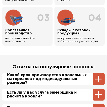
как у большинства
осмотра
03
04
Собственное
Склады с готовой
производство
продукцией
не переплачивайте
покупайте материалы и
посредникам
забирайте их уже сегодня
Ответы на популярные вопросы
Какой срок производства кровельных
материалов под индивидуальные
размеры?
Примерный срок производства
Есть ли у вас услуга замерщика и
металлочерепицы и профнастила 1-2 дня.
расчета кровли?
Производственные мощности позволяют нам
производить более 700 м2 в день.