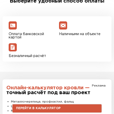
Выберите удобный способ оплаты
доставки. Также вы можете ознакомиться с
единым тарифом доставки. Возможны
персональные скидки.
Оплата банковской
Наличными на объекте
картой
Безналичный расчёт
Реклама
Онлайн-калькулятор кровли —
точный расчёт под ваш проект
Металлочерепица, профнастил, фальц
Штакетник, водостоки и софиты
ПЕРЕЙТИ В КАЛЬКУЛЯТОР
Материалы и комплектующие