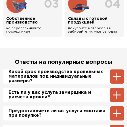
03
04
Собственное
Склады с готовой
производство
продукцией
не переплачивайте
покупайте материалы и
посредникам
забирайте их уже сегодня
Ответы на популярные вопросы
Какой срок производства кровельных
материалов под индивидуальные
размеры?
Примерный срок производства
Есть ли у вас услуга замерщика и
металлочерепицы и профнастила 1-2 дня.
расчета кровли?
Производственные мощности позволяют нам
производить более 700 м2 в день.
Да, у нас в штате есть инженер-замерщик,
Предоставляете ли вы услуги монтажа
который по Вашей просьбе приедет на
при покупке?
объект и сделает экспертный расчет. При
этом стоимость расчета нашим специалистом