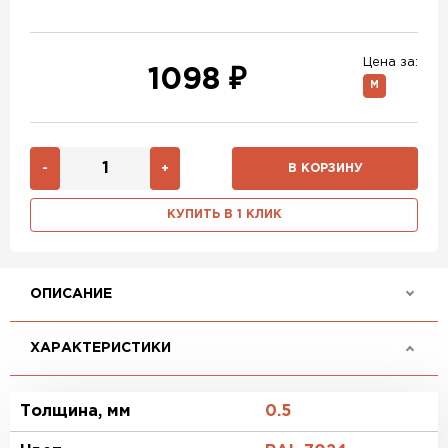
RAL 6019
RAL 9003
RAL 9006
RR 32
RR 11
RR 29
Цена за:
1098 ₽
М
RR 21
RR 23
RR 33
RR 887
-
+
В КОРЗИНУ
КУПИТЬ В 1 КЛИК
ОПИСАНИЕ
ХАРАКТЕРИСТИКИ
Толщина, мм
0.5