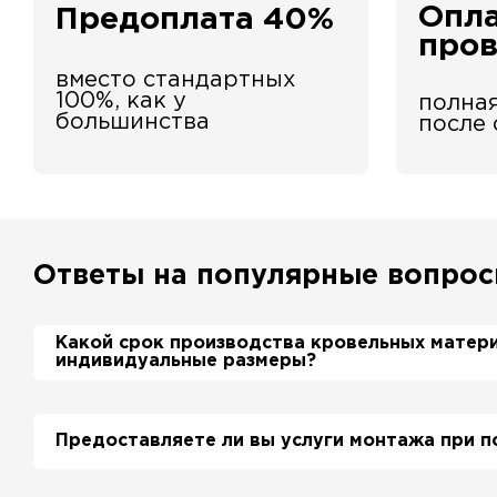
Опла
Предоплата 40%
про
вместо стандартных
100%, как у
полная
большинства
после
Ответы на популярные вопро
Какой срок производства кровельных матер
индивидуальные размеры?
Примерный срок производства металлочерепиц
дня. Производственные мощности позволяют 
Предоставляете ли вы услуги монтажа при п
более 700 м2 в день.