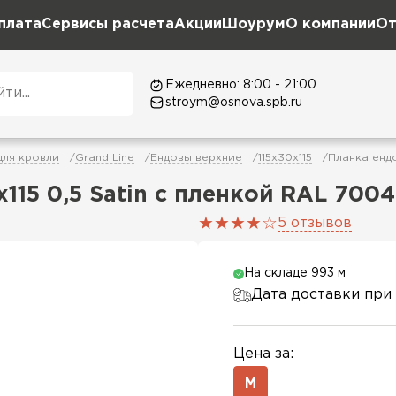
плата
Сервисы расчета
Акции
Шоурум
О компании
От
Ежедневно: 8:00 - 21:00
stroym@osnova.spb.ru
для кровли
Grand Line
Ендовы верхние
115х30х115
Планка ендо
115 0,5 Satin с пленкой RAL 700
5 отзывов
На складе 993 м
Дата доставки при 
Цена за:
М