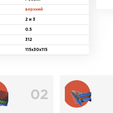
верхний
2 и 3
0.5
312
115х30х115
02