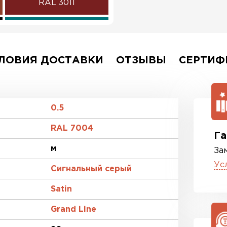
RAL 3011
RAL 5021
RAL 1018
ЛОВИЯ ДОСТАВКИ
ОТЗЫВЫ
СЕРТИФ
RAL 6020
RAL 1015
0.5
RAL 7004
RAL 9006
Га
м
За
RR 29
Ус
Сигнальный серый
RR 33
Satin
Grand Line