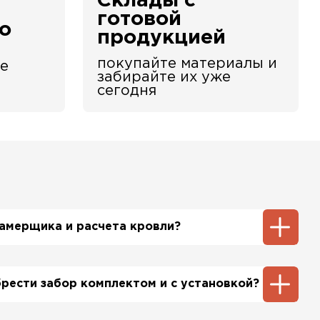
Склады с
е
готовой
о
продукцией
покупайте материалы и
е
забирайте их уже
сегодня
 замерщика и расчета кровли?
ть инженер-замерщик, который по Вашей
бъект и сделает экспертный расчет. При этом
брести забор комплектом и с установкой?
шим специалистом будет бесплатно.