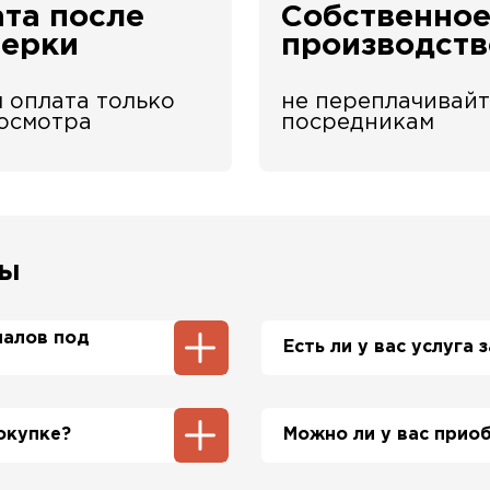
та после
Собственно
верки
производств
 оплата только
не переплачивайт
 осмотра
посредникам
сы
иалов под
Есть ли у вас услуга
ы и профнастила 1-2
Да, у нас в штате ес
нам производить
просьбе приедет на о
окупке?
Можно ли у вас прио
стоимость расчета на