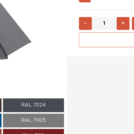
-
+
RAL 7024
RAL 7005