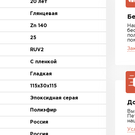
20 лет
Глянцевая
Бе
Zn 140
На
бе
по
25
по
За
RUV2
С пленкой
Гладкая
115х30х115
Эпоксидная серая
До
Полиэфир
Вы
Пе
на
Россия
Ус
Россия