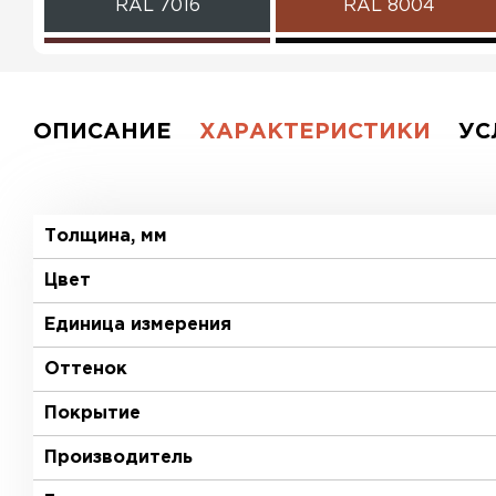
RAL 7016
RAL 8004
RAL 3009
RAL 9005
RAL 2004
RAL 5002
ОПИСАНИЕ
ХАРАКТЕРИСТИКИ
УС
RAL 3003
RAL 6002
RAL 7004
RAL 1014
Толщина, мм
Цвет
RAL 6019
RAL 9003
Единица измерения
RR 32
RR 11
Оттенок
RR 21
RR 23
Покрытие
Производитель
RR 887