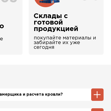
Склады с
е
готовой
о
продукцией
покупайте материалы и
е
забирайте их уже
сегодня
 замерщика и расчета кровли?
ть инженер-замерщик, который по Вашей