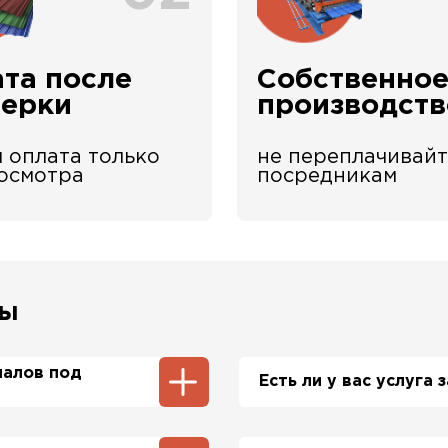
та после
Собственно
верки
производств
 оплата только
не переплачивайт
 осмотра
посредникам
сы
иалов под
Есть ли у вас услуга
ы и профнастила 1-2
Да, у нас в штате ес