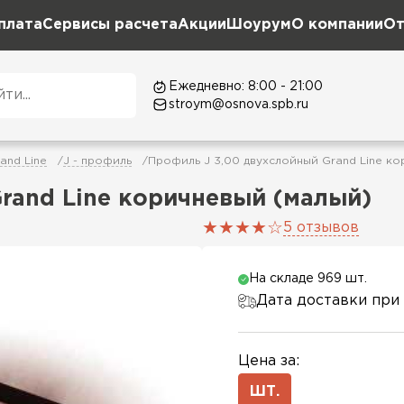
плата
Сервисы расчета
Акции
Шоурум
О компании
От
Ежедневно: 8:00 - 21:00
stroym@osnova.spb.ru
and Line
J - профиль
Профиль J 3,00 двухслойный Grand Line ко
rand Line коричневый (малый)
5 отзывов
На складе 969 шт.
Дата доставки при 
Цена за:
ШТ.