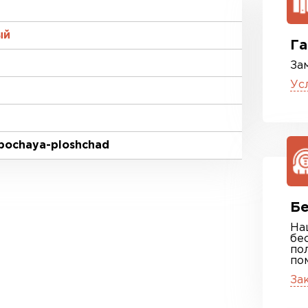
ый
Га
За
Ус
abochaya-ploshchad
Бе
На
бе
по
по
За