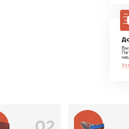
До
Вы
Пе
на
Ус
02