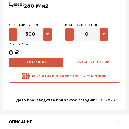
Цена:
280 ₽/м2
RAL 1015
RAL 1035
RAL 6007
RAL 6018
RAL 6019
RAL 6033
Длина листа, мм
Кол-во листов, шт.
RAL 9002
RAL 9003
RAL 9006
-
+
-
+
RAL 9010
RR 32
RR 11
2
Итого:
0
м
RR 29
RR 23
RR 35
0
₽
RR 750
Без покрытия
В КОРЗИНУ
КУПИТЬ В 1 КЛИК
РАССЧИТАТЬ В КАЛЬКУЛЯТОРЕ КРОВЛИ
Дата производства при заказе сегодня:
11.08.2026
ОПИСАНИЕ