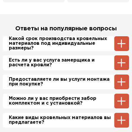
Ответы на популярные вопросы
Какой срок производства кровельных
материалов под индивидуальные
размеры?
Примерный срок производства
Есть ли у вас услуга замерщика и
металлочерепицы и профнастила 1-2 дня.
расчета кровли?
Производственные мощности позволяют нам
производить более 700 м2 в день.
Да, у нас в штате есть инженер-замерщик,
Предоставляете ли вы услуги монтажа
который по Вашей просьбе приедет на
при покупке?
объект и сделает экспертный расчет. При
этом стоимость расчета нашим специалистом
будет бесплатно.
Да, если это необходимо заказчику, мы можем
Можно ли у вас приобрести забор
полностью смонтировать Вашу кровлю и
комплектом и с установкой?
забор по хорошим ценам. Более подробно
уточняйте у менеджера по телефону.
Да, мы продаем материалы для забора
Какие виды кровельных материалов вы
комплектами, в нашем ассортименте есть
предлагаете?
ворота (раздвижные и не раздвижные),
профильные трубы, заборные столбы,