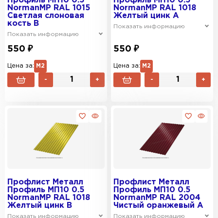
Профиль МП10 0.5
Профиль МП10 0.5
NormanMP RAL 1015
NormanMP RAL 1018
Светлая слоновая
Желтый цинк A
кость B
Показать информацию
Показать информацию
550 ₽
550 ₽
Цена за:
М2
Цена за:
М2
-
+
-
+
Профлист Металл
Профлист Металл
Профиль МП10 0.5
Профиль МП10 0.5
NormanMP RAL 1018
NormanMP RAL 2004
Желтый цинк B
Чистый оранжевый A
Показать информацию
Показать информацию