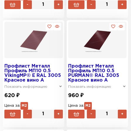
-
+
-
+
Профлист Металл
Профлист Металл
Профиль МП10 0.5
Профиль МП10 0.5
VikingMP® E RAL 3005
PURMAN® RAL 3005
Красное вино A
Красное вино A
Показать информацию
Показать информацию
620 ₽
960 ₽
Цена за:
М2
Цена за:
М2
-
+
-
+