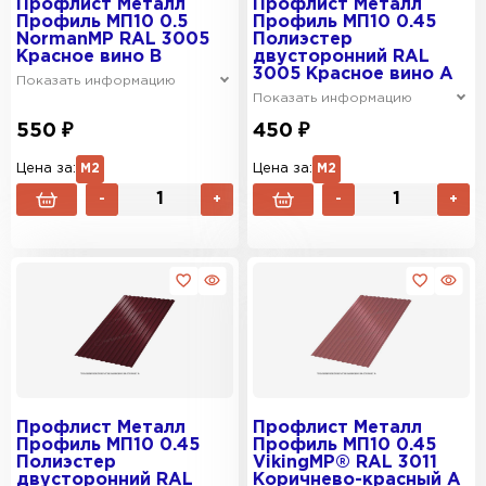
Профлист Металл
Профлист Металл
Профиль МП10 0.5
Профиль МП10 0.45
NormanMP RAL 3005
Полиэстер
Красное вино B
двусторонний RAL
3005 Красное вино A
Показать информацию
Показать информацию
550 ₽
450 ₽
Цена за:
М2
Цена за:
М2
-
+
-
+
Профлист Металл
Профлист Металл
Профиль МП10 0.45
Профиль МП10 0.45
Полиэстер
VikingMP® RAL 3011
двусторонний RAL
Коричнево-красный A