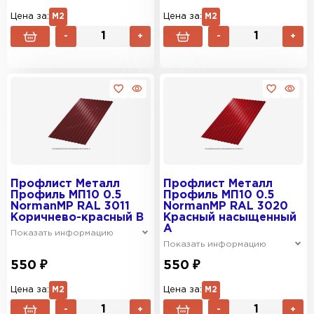
Цена за:
М2
Цена за:
М2
-
+
-
+
Профлист Металл
Профлист Металл
Профиль МП10 0.5
Профиль МП10 0.5
NormanMP RAL 3011
NormanMP RAL 3020
Коричнево-красный B
Красный насыщенный
A
Показать информацию
Показать информацию
550 ₽
550 ₽
Цена за:
М2
Цена за:
М2
-
+
-
+