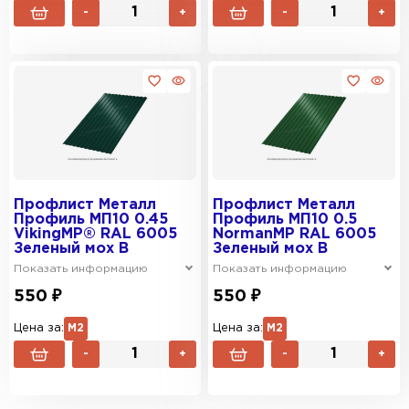
-
+
-
+
Профлист Металл
Профлист Металл
Профиль МП10 0.45
Профиль МП10 0.5
VikingMP® RAL 6005
NormanMP RAL 6005
Зеленый мох B
Зеленый мох B
Показать информацию
Показать информацию
550 ₽
550 ₽
Цена за:
М2
Цена за:
М2
-
+
-
+