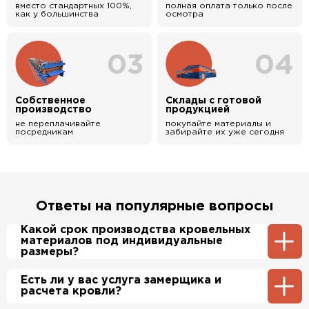
вместо стандартных 100%,
полная оплата только после
как у большинства
осмотра
03
04
Собственное
Склады с готовой
производство
продукцией
не переплачивайте
покупайте материалы и
посредникам
забирайте их уже сегодня
Ответы на популярные вопросы
Какой срок производства кровельных
материалов под индивидуальные
размеры?
Примерный срок производства
Есть ли у вас услуга замерщика и
металлочерепицы и профнастила 1-2 дня.
расчета кровли?
Производственные мощности позволяют нам