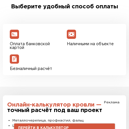
менеджер для уточнения деталей и расчета
Выберите удобный способ оплаты
доставки. Также вы можете ознакомиться с
единым тарифом доставки. Возможны
персональные скидки.
Оплата банковской
Наличными на объекте
картой
Безналичный расчёт
Реклама
Онлайн-калькулятор кровли —
точный расчёт под ваш проект
Металлочерепица, профнастил, фальц
Штакетник, водостоки и софиты
ПЕРЕЙТИ В КАЛЬКУЛЯТОР