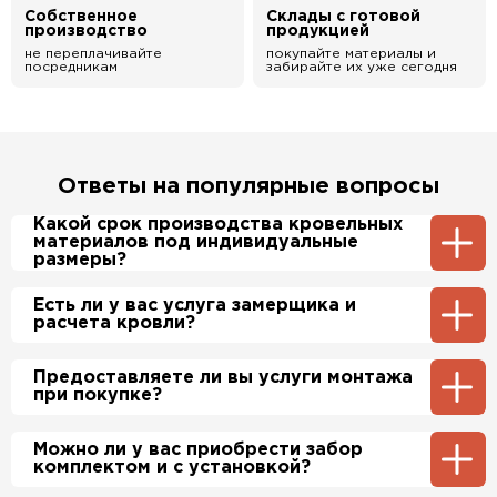
Собственное
Склады с готовой
производство
продукцией
не переплачивайте
покупайте материалы и
посредникам
забирайте их уже сегодня
Ответы на популярные вопросы
Какой срок производства кровельных
материалов под индивидуальные
размеры?
Примерный срок производства
Есть ли у вас услуга замерщика и
металлочерепицы и профнастила 1-2 дня.
расчета кровли?
Производственные мощности позволяют нам
производить более 700 м2 в день.
Да, у нас в штате есть инженер-замерщик,
Предоставляете ли вы услуги монтажа
который по Вашей просьбе приедет на
при покупке?
объект и сделает экспертный расчет. При
этом стоимость расчета нашим специалистом
будет бесплатно.
Да, если это необходимо заказчику, мы можем
Можно ли у вас приобрести забор
полностью смонтировать Вашу кровлю и
комплектом и с установкой?
забор по хорошим ценам. Более подробно