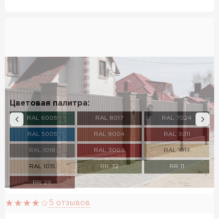
Цветовая палитра:
RAL 6005
RAL 8017
RAL 7024
RAL 5005
RAL 8004
RAL 3011
RAL 1018
RAL 3003
RAL 1014
RAL 1015
RR 32
RR 11
RR 29
5 отзывов