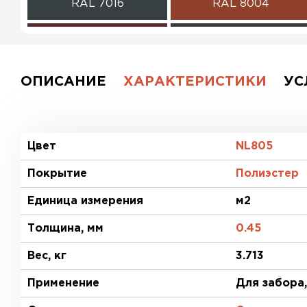
RAL 7016
RAL 8004
RAL 3009
RAL 8019
RAL 5021
RAL 2004
ОПИСАНИЕ
ХАРАКТЕРИСТИКИ
УС
RAL 1018
RAL 3003
RAL 6020
RAL 7004
Цвет
NL805
Покрытие
Полиэстер
RAL 1015
RAL 6019
Единица измерения
м2
RAL 9006
RR 32
Толщина, мм
0.45
RR 29
RR 23
Вес, кг
3.713
Применение
Без покрытия
RR 887
Для забора