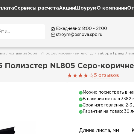
плата
Сервисы расчета
Акции
Шоурум
О компании
От
Ежедневно: 8:00 - 21:00
stroym@osnova.spb.ru
й лист для забора
Профилированный лист для забора Гранд Лай
45 Полиэстер NL805 Серо-коричн
5 отзывов
Можно посмотреть в н
В наличии металл 3382 
Срок изготовления: 2-3 
Гарантия на товар: 30 л
Длина листа, мм