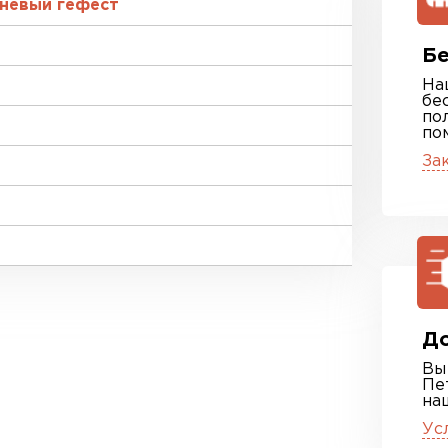
невый гефест
Бе
На
бе
по
по
За
До
Вы
Пе
на
Ус