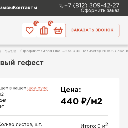
+7 (812) 309-42-27
зывы
Контакты
Оформить заказ
0
0
ЗАКАЗАТЬ ЗВОНОК
н
C20A
Профлист Grand Line C20A 0.45 Полиэстер NL805 Серо-
евый гефест
ашем в нашем
шоу-руме
Цена:
м2
440 ₽/м2
дня
ет
Кол-во листов, шт.
2
Итого:
0
м