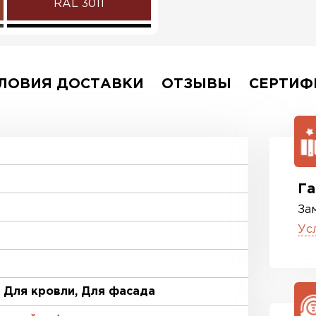
RAL 3011
RAL 9005
RAL 5002
ЛОВИЯ ДОСТАВКИ
ОТЗЫВЫ
СЕРТИФ
RAL 6002
RAL 1014
RAL 9003
Га
За
RR 11
Ус
RR 33
, Для кровли, Для фасада