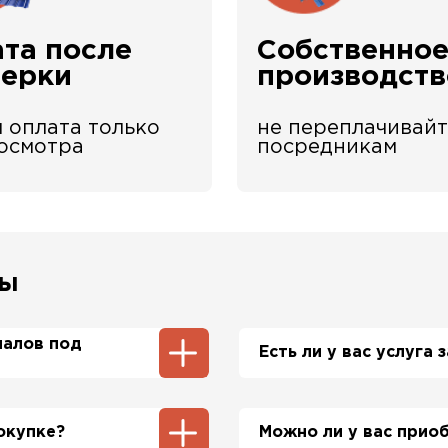
та после
Собственно
верки
производств
 оплата только
не переплачивайт
 осмотра
посредникам
сы
иалов под
Есть ли у вас услуга
ы и профнастила 1-2
Да, у нас в штате ес
нам производить
просьбе приедет на о
окупке?
Можно ли у вас прио
стоимость расчета на