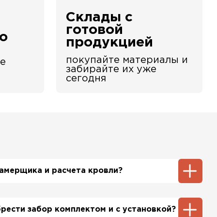
Склады с
е
готовой
о
продукцией
покупайте материалы и
е
забирайте их уже
сегодня
 замерщика и расчета кровли?
ть инженер-замерщик, который по Вашей
бъект и сделает экспертный расчет. При этом
брести забор комплектом и с установкой?
шим специалистом будет бесплатно.