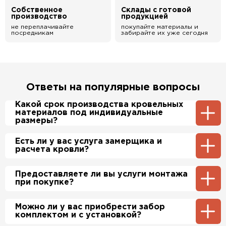
Собственное
Склады с готовой
производство
продукцией
не переплачивайте
покупайте материалы и
посредникам
забирайте их уже сегодня
Ответы на популярные вопросы
Какой срок производства кровельных
материалов под индивидуальные
размеры?
Примерный срок производства
Есть ли у вас услуга замерщика и
металлочерепицы и профнастила 1-2 дня.
расчета кровли?
Производственные мощности позволяют нам
производить более 700 м2 в день.
Да, у нас в штате есть инженер-замерщик,
Предоставляете ли вы услуги монтажа
который по Вашей просьбе приедет на
при покупке?
объект и сделает экспертный расчет. При
этом стоимость расчета нашим специалистом
будет бесплатно.
Да, если это необходимо заказчику, мы можем
Можно ли у вас приобрести забор
полностью смонтировать Вашу кровлю и
комплектом и с установкой?
забор по хорошим ценам. Более подробно