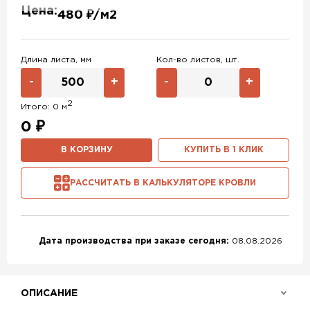
Цена:
480 ₽/м2
RAL 6019
RAL 9003
RAL 9006
RR 32
RR 11
RR 29
Длина листа, мм
Кол-во листов, шт.
RR 23
RR 33
Без покрытия
-
+
-
+
RR 887
NL805
2
Итого:
0
м
0
₽
В КОРЗИНУ
КУПИТЬ В 1 КЛИК
РАССЧИТАТЬ В КАЛЬКУЛЯТОРЕ КРОВЛИ
Дата производства при заказе сегодня:
08.08.2026
ОПИСАНИЕ