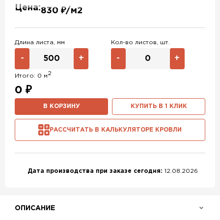
Цена:
830 ₽/м2
RAL 6011
RAL 6019
RAL 9003
RAL 9006
RR 32
RR 11
Длина листа, мм
Кол-во листов, шт.
RR 29
RR 23
RR 33
-
+
-
+
Без покрытия
RR 887
NL805
2
Итого:
0
м
0
₽
В КОРЗИНУ
КУПИТЬ В 1 КЛИК
РАССЧИТАТЬ В КАЛЬКУЛЯТОРЕ КРОВЛИ
Дата производства при заказе сегодня:
12.08.2026
ОПИСАНИЕ