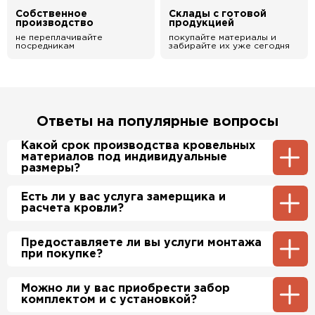
Собственное
Склады с готовой
производство
продукцией
не переплачивайте
покупайте материалы и
посредникам
забирайте их уже сегодня
Ответы на популярные вопросы
Какой срок производства кровельных
материалов под индивидуальные
размеры?
Примерный срок производства
Есть ли у вас услуга замерщика и
металлочерепицы и профнастила 1-2 дня.
расчета кровли?
Производственные мощности позволяют нам
производить более 700 м2 в день.
Да, у нас в штате есть инженер-замерщик,
Предоставляете ли вы услуги монтажа
который по Вашей просьбе приедет на
при покупке?
объект и сделает экспертный расчет. При
этом стоимость расчета нашим специалистом
будет бесплатно.
Да, если это необходимо заказчику, мы можем
Можно ли у вас приобрести забор
полностью смонтировать Вашу кровлю и
комплектом и с установкой?
забор по хорошим ценам. Более подробно