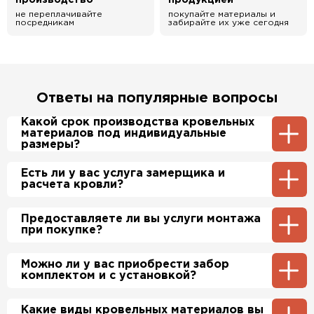
производство
продукцией
не переплачивайте
покупайте материалы и
посредникам
забирайте их уже сегодня
Ответы на популярные вопросы
Какой срок производства кровельных
материалов под индивидуальные
размеры?
Примерный срок производства
Есть ли у вас услуга замерщика и
металлочерепицы и профнастила 1-2 дня.
расчета кровли?
Производственные мощности позволяют нам
производить более 700 м2 в день.
Да, у нас в штате есть инженер-замерщик,
Предоставляете ли вы услуги монтажа
который по Вашей просьбе приедет на
при покупке?
объект и сделает экспертный расчет. При
этом стоимость расчета нашим специалистом
будет бесплатно.
Да, если это необходимо заказчику, мы можем
Можно ли у вас приобрести забор
полностью смонтировать Вашу кровлю и
комплектом и с установкой?
забор по хорошим ценам. Более подробно
уточняйте у менеджера по телефону.
Да, мы продаем материалы для забора
Какие виды кровельных материалов вы