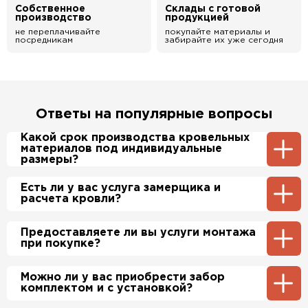
Собственное
Склады с готовой
производство
продукцией
не переплачивайте
покупайте материалы и
посредникам
забирайте их уже сегодня
Ответы на популярные вопросы
Какой срок производства кровельных
материалов под индивидуальные
размеры?
Примерный срок производства
Есть ли у вас услуга замерщика и
металлочерепицы и профнастила 1-2 дня.
расчета кровли?
Производственные мощности позволяют нам
производить более 700 м2 в день.
Да, у нас в штате есть инженер-замерщик,
Предоставляете ли вы услуги монтажа
который по Вашей просьбе приедет на
при покупке?
объект и сделает экспертный расчет. При
этом стоимость расчета нашим специалистом
будет бесплатно.
Да, если это необходимо заказчику, мы можем
Можно ли у вас приобрести забор
полностью смонтировать Вашу кровлю и
комплектом и с установкой?
забор по хорошим ценам. Более подробно