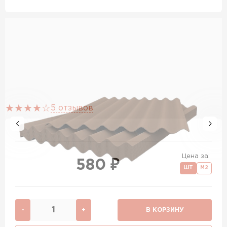
5 отзывов
Цена за:
580 ₽
ШТ
М2
-
+
В КОРЗИНУ