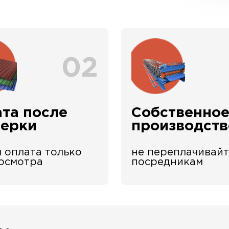
02
та после
Собственно
верки
производств
 оплата только
не переплачивайт
 осмотра
посредникам