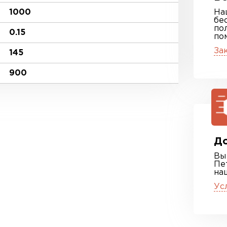
1000
На
бе
по
0.15
по
За
145
900
До
Вы
Пе
на
Ус