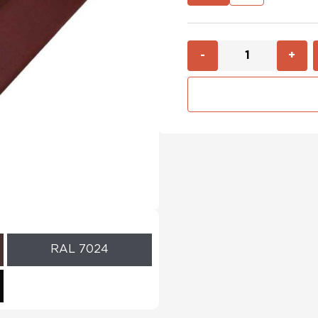
-
+
RAL 7024