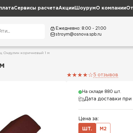
плата
Сервисы расчета
Акции
Шоурум
О компании
От
Ежедневно: 8:00 - 21:00
stroym@osnova.spb.ru
ц Ондулин коричневый 1 м
 м
5 отзывов
На складе 880 шт.
Дата доставки при 
Цена за:
ШТ.
М2