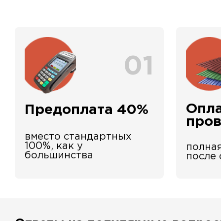
01
Опла
Предоплата 40%
про
вместо стандартных
100%, как у
полная
большинства
после