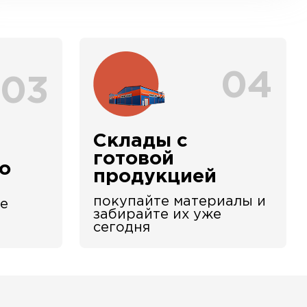
04
03
Склады с
е
готовой
о
продукцией
покупайте материалы и
е
забирайте их уже
сегодня