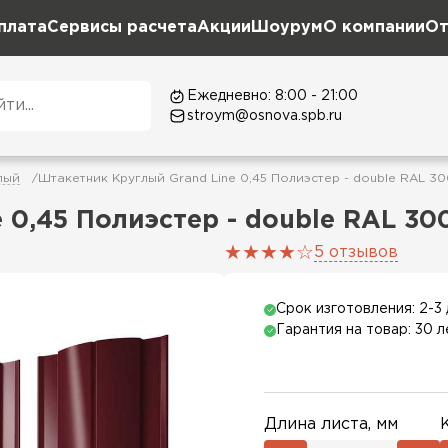
плата
Сервисы расчета
Акции
Шоурум
О компании
От
Ежедневно: 8:00 - 21:00
stroym@osnova.spb.ru
лый
Штакетник Круглый Grand Line 0,45 Полиэстер - double RAL 3
 0,45 Полиэстер - double RAL 30
5 отзывов
Срок изготовления: 2-3 
Гарантия на товар: 30 л
Длина листа, мм