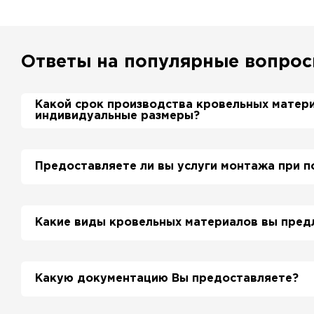
Ответы на популярные вопро
Какой срок производства кровельных матер
индивидуальные размеры?
Примерный срок производства металлочерепиц
дня. Производственные мощности позволяют 
Предоставляете ли вы услуги монтажа при п
более 700 м2 в день.
Да, если это необходимо заказчику, мы можем
смонтировать Вашу кровлю и забор по хороши
Какие виды кровельных материалов вы пред
подробно уточняйте у менеджера по телефону
Мы предлагаем широкий выбор кровельных ма
металлочерепицу, профнастил, ондулин, биту
Какую документацию Вы предоставляете?
материалы и многое другое. Наши специалист
помочь вам выбрать подходящий вариант для 