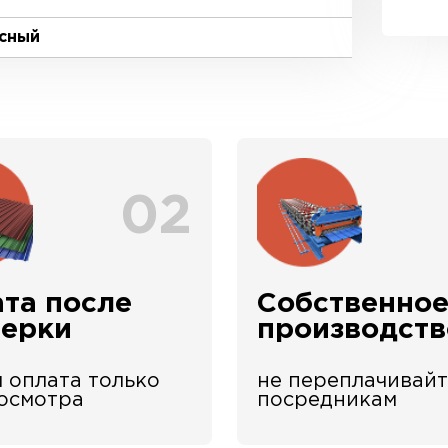
сный
02
та после
Собственно
верки
производств
 оплата только
не переплачивайт
 осмотра
посредникам