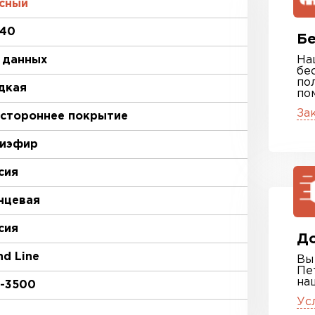
сный
140
Бе
 данных
На
бе
по
дкая
по
За
стороннее покрытие
иэфир
сия
нцевая
сия
До
nd Line
Вы
Пе
на
-3500
Ус