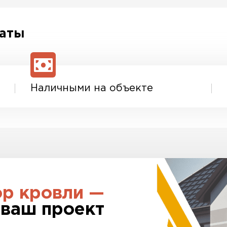
м все сертификаты и
Доставка рассчитывает
тную накладную.
После оформления за
для уточнения детале
ознакомиться с един
латы
скидки.
Наличными на объекте
ор кровли —
 ваш проект