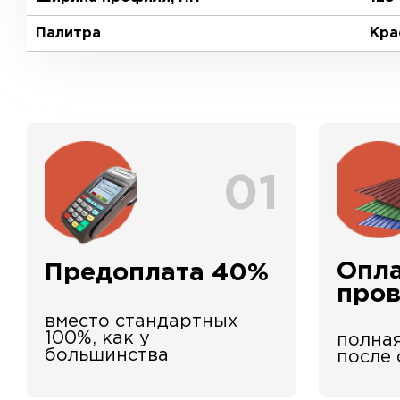
Палитра
Кра
01
Опла
Предоплата 40%
про
вместо стандартных
100%, как у
полная
большинства
после