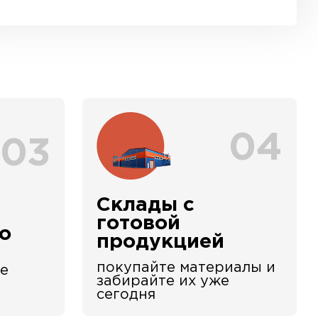
04
03
Склады с
е
готовой
о
продукцией
покупайте материалы и
е
забирайте их уже
сегодня