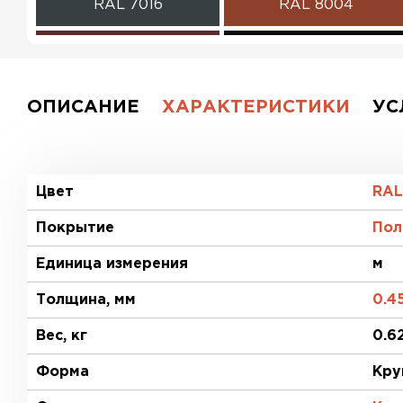
RAL 7016
RAL 8004
RAL 3009
RAL 9005
RAL 2004
RAL 1018
ОПИСАНИЕ
ХАРАКТЕРИСТИКИ
УС
RAL 6020
RAL 7004
RAL 1015
RAL 9003
Цвет
RAL
Покрытие
Пол
RR 32
RR 11
Единица измерения
м
RR 887
Толщина, мм
0.4
Вес, кг
0.6
Форма
Кру