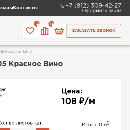
+7 (812) 309-42-27
зывы
Контакты
Оформить заказ
0
0
ЗАКАЗАТЬ ЗВОНОК
005 Красное Вино
05 Красное Вино
дня
Цена:
ет
108 ₽/м
Кол-во листов, шт.
2
Итого:
0
м