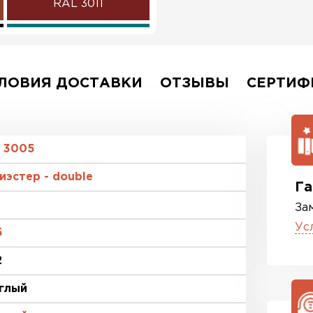
RAL 3011
RAL 5021
RAL 6002
ЛОВИЯ ДОСТАВКИ
ОТЗЫВЫ
СЕРТИФ
RAL 1014
RAL 9006
 3005
иэстер - double
RR 23
Га
За
Ус
5
2
глый