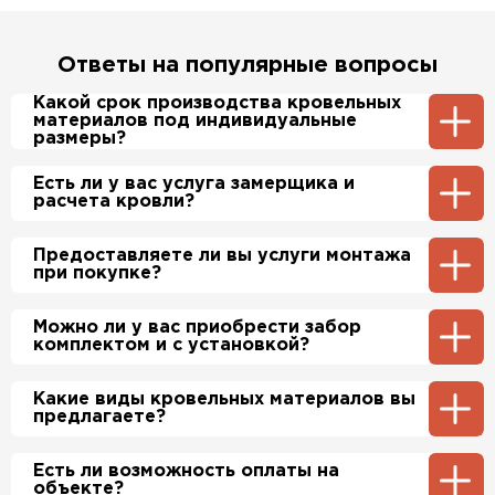
Ответы на популярные вопросы
Какой срок производства кровельных
материалов под индивидуальные
размеры?
Примерный срок производства
Есть ли у вас услуга замерщика и
металлочерепицы и профнастила 1-2 дня.
расчета кровли?
Производственные мощности позволяют нам
производить более 700 м2 в день.
Да, у нас в штате есть инженер-замерщик,
Предоставляете ли вы услуги монтажа
который по Вашей просьбе приедет на
при покупке?
объект и сделает экспертный расчет. При
этом стоимость расчета нашим специалистом
будет бесплатно.
Да, если это необходимо заказчику, мы можем
Можно ли у вас приобрести забор
полностью смонтировать Вашу кровлю и
комплектом и с установкой?
забор по хорошим ценам. Более подробно
уточняйте у менеджера по телефону.
Да, мы продаем материалы для забора
Какие виды кровельных материалов вы
комплектами, в нашем ассортименте есть
предлагаете?
ворота (раздвижные и не раздвижные),
профильные трубы, заборные столбы,
доборные и комплектующие элементы
Мы предлагаем широкий выбор кровельных
Есть ли возможность оплаты на
материалов, включая металлочерепицу,
объекте?