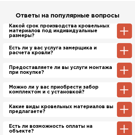
Ответы на популярные вопросы
Какой срок производства кровельных
материалов под индивидуальные
размеры?
Примерный срок производства
Есть ли у вас услуга замерщика и
металлочерепицы и профнастила 1-2 дня.
расчета кровли?
Производственные мощности позволяют нам
производить более 700 м2 в день.
Да, у нас в штате есть инженер-замерщик,
Предоставляете ли вы услуги монтажа
который по Вашей просьбе приедет на
при покупке?
объект и сделает экспертный расчет. При
этом стоимость расчета нашим специалистом
будет бесплатно.
Да, если это необходимо заказчику, мы можем
Можно ли у вас приобрести забор
полностью смонтировать Вашу кровлю и
комплектом и с установкой?
забор по хорошим ценам. Более подробно
уточняйте у менеджера по телефону.
Да, мы продаем материалы для забора
Какие виды кровельных материалов вы
комплектами, в нашем ассортименте есть
предлагаете?
ворота (раздвижные и не раздвижные),
профильные трубы, заборные столбы,
доборные и комплектующие элементы
Мы предлагаем широкий выбор кровельных
Есть ли возможность оплаты на
материалов, включая металлочерепицу,
объекте?