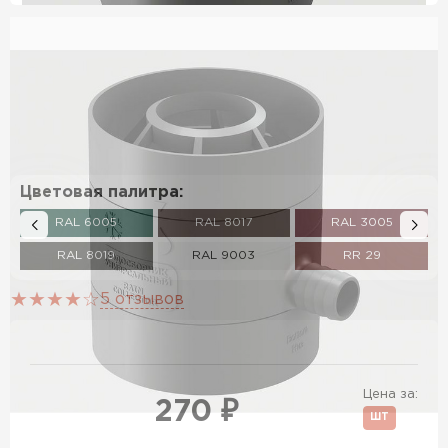
Цветовая палитра:
RAL 6005
RAL 8017
RAL 3005
RAL 8019
RAL 9003
RR 29
5 отзывов
Цена за:
270 ₽
ШТ