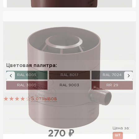
Цветовая палитра:
RAL 6005
RAL 8017
RAL 7024
RAL 3005
RAL 9003
RR 29
5 отзывов
Цена за:
270 ₽
ШТ