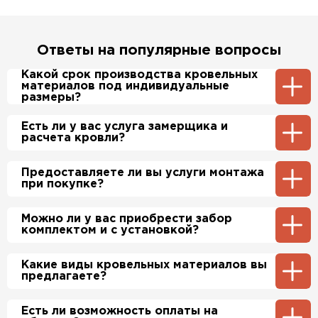
Ответы на популярные вопросы
Какой срок производства кровельных
материалов под индивидуальные
размеры?
Примерный срок производства
Есть ли у вас услуга замерщика и
металлочерепицы и профнастила 1-2 дня.
расчета кровли?
Производственные мощности позволяют нам
производить более 700 м2 в день.
Да, у нас в штате есть инженер-замерщик,
Предоставляете ли вы услуги монтажа
который по Вашей просьбе приедет на
при покупке?
объект и сделает экспертный расчет. При
этом стоимость расчета нашим специалистом
будет бесплатно.
Да, если это необходимо заказчику, мы можем
Можно ли у вас приобрести забор
полностью смонтировать Вашу кровлю и
комплектом и с установкой?
забор по хорошим ценам. Более подробно
уточняйте у менеджера по телефону.
Да, мы продаем материалы для забора
Какие виды кровельных материалов вы
комплектами, в нашем ассортименте есть
предлагаете?
ворота (раздвижные и не раздвижные),
профильные трубы, заборные столбы,
доборные и комплектующие элементы
Мы предлагаем широкий выбор кровельных
Есть ли возможность оплаты на