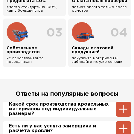
Предоплата 40%
Оплата после проверки
вместо стандартных 100%,
полная оплата только после
как у большинства
осмотра
03
04
Собственное
Склады с готовой
производство
продукцией
не переплачивайте
покупайте материалы и
посредникам
забирайте их уже сегодня
Ответы на популярные вопросы
Какой срок производства кровельных
материалов под индивидуальные
размеры?
Примерный срок производства
Есть ли у вас услуга замерщика и
металлочерепицы и профнастила 1-2 дня.
расчета кровли?