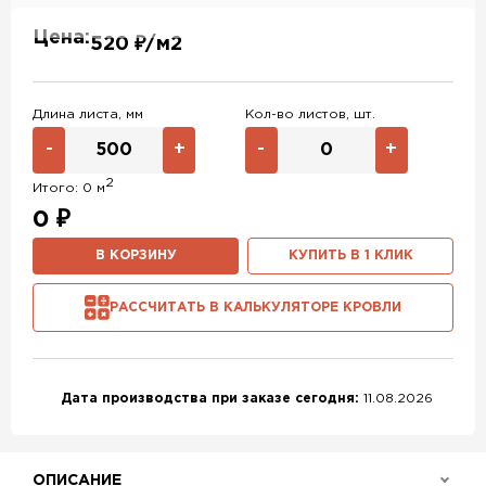
RAL 6002
RAL 7004
RAL 1014
Цена:
520 ₽/м2
RAL 1015
RAL 1035
RAL 6007
RAL 6018
RAL 6019
RAL 6033
Длина листа, мм
Кол-во листов, шт.
RAL 9002
RAL 9003
RAL 9006
-
+
-
+
RAL 9010
RR 32
RR 11
2
Итого:
0
м
RR 29
RR 23
RR 35
0
₽
RR 750
Без покрытия
В КОРЗИНУ
КУПИТЬ В 1 КЛИК
РАССЧИТАТЬ В КАЛЬКУЛЯТОРЕ КРОВЛИ
Дата производства при заказе сегодня:
11.08.2026
ОПИСАНИЕ