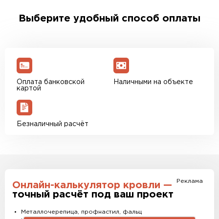
заявки с Вами свяжется персональный
менеджер для уточнения деталей и расчета
Выберите удобный способ оплаты
доставки. Также вы можете ознакомиться с
единым тарифом доставки. Возможны
персональные скидки.
Оплата банковской
Наличными на объекте
картой
Безналичный расчёт
Реклама
Онлайн-калькулятор кровли —
точный расчёт под ваш проект
Металлочерепица, профнастил, фальц